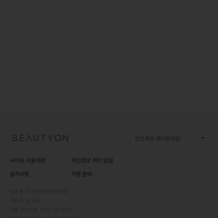
인천계양 뷰티온의원
BEAUTYON :: 뷰티온의원
사이트 이용약관
개인정보 처리 방침
뷰티온의원 강서점
공지사항
가맹 문의
뷰티온의원 수원망포점
상호명 : 인천계양 뷰티온의원
대표자 : 노영서
뷰티온의원 파주운정점
대표 전화번호 : 032-721-6212